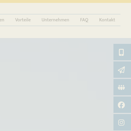
en
Vorteile
Unternehmen
FAQ
Kontakt
0
K
A
f
I